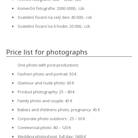
Komerční fotografie: 2000-3000,- czk
COUPLE PHOTOS | FAMILY
Sraz Ford Team CZ/SK 2019
Svatební focení na celý den: 40 000,- czk
PRODUCT PHOTOS
Sraz Ford Team CZ/SK 2017
Svatební focení na 6 hodin: 20 000,- czk
INTERIORS
Darling Team Sportovní Akce
Price list for photographs
Sport-Technik Bohemia
One photo with post-production)
INTERBEAUTY Souboj Nevěst
Fashion photo and portrait: 50 €
ENY ATELIER Opening
Glamour and nude photo: 60 €
Product photography: 25 – 80 €
Family photo and couple: 45 €
Babies and childrens photo, pregnancy: 45 €
Corporate photo outdoors : 25 – 50 €
Commercial photo: 80 – 120 €
Wedding photoshoot, full day: 1600 €