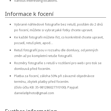
Various interesting locations.
Informace k focení
Vybrané náhledové fotografie bez retuší, posílám do 2 dnů
po focení, můžete si vybrat jaké fotky chcete upravit.
Ke každé fotografii můžete říct, co konkrétně chcete upravit,
pozadí, retuš pleti, apod…
Retuš fotografií jsou v rozsahu dle domluvy, od jemných
změn až po kompletní retuše fotografií.
Rozměry fotografie s retuší v rozlišení pro web i pro tisk se
domlouvá před focením.
Platba za focení, záloha 50% při závazné objednávce
termínu, zbytek platby před focením.
(číslo účtu KB: 35-9812860277/0100). Paypal:
daniela9photo@gmail.com