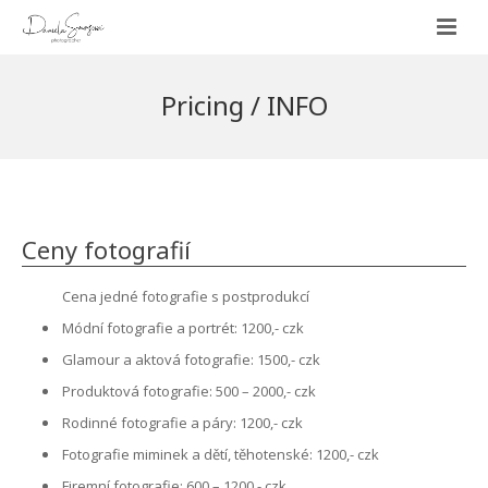
HOME
Pricing / INFO
Galerie
INFO
FASHION
ABOUT ME
PORTRAITS
Ceny fotografií
CONTACT
GLAMOUR
Cena jedné fotografie s postprodukcí
Módní fotografie a portrét: 1200,- czk
COMMERCIAL
Glamour a aktová fotografie: 1500,- czk
BEFORE | AFTER
Produktová fotografie: 500 – 2000,- czk
Rodinné fotografie a páry: 1200,- czk
PHOTOREPORTS
Fotografie miminek a dětí, těhotenské: 1200,- czk
FASHION LOOKBOOKS
MBPFW SS18
Firemní fotografie: 600 – 1200,- czk